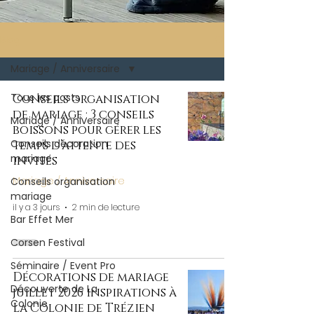
Blog
Mariage / Anniversaire
Tous les posts
Conseils organisation
de mariage : 3 conseils
Mariage / Anniversaire
boissons pour gérer les
Conseils décoration
temps d’attente des
mariage
invités
Mariage / Anniversaire
Conseils organisation
mariage
il y a 3 jours
2 min de lecture
Bar Effet Mer
Corsen Festival
Séminaire / Event Pro
Décorations de mariage
Découverte de La
juillet 2026 inspirations à
Colonie
La Colonie de Trézien