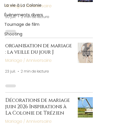
La vie à La Colonie
Mariage / Anniversaire
Évènements divers
30 juil.
2 min de lecture
Tournage de film
Shooting
organisation de mariage
: la veille du jour J
Mariage / Anniversaire
23 juil.
2 min de lecture
Décorations de mariage
juin 2026 Inspirations à
La Colonie de Trézien
Mariage / Anniversaire