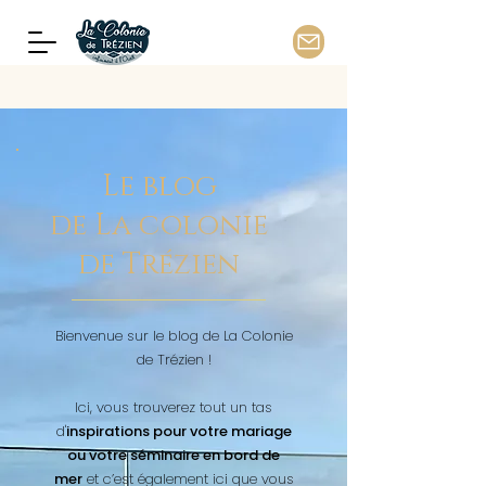
Le blog
de La colonie
de Trézien
Bienvenue sur le blog de La Colonie
de Trézien !
Ici, vous trouverez tout un tas
d'
inspirations pour votre mariage
ou votre séminaire en bord de
mer
et c’est également ici que vous