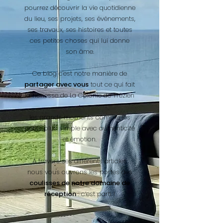
pourrez découvrir la vie quotidienne
du lieu, ses projets, ses événements,
ses travaux, ses histoires et toutes
ces petites choses qui lui donne
son âme.
Ce blog c'est notre manière de
partager avec vous
tout ce qui fait
la richesse de La Colonie de Trézien
:
les grands moments comme les
petits plus simple avec authenticité
et émotion.
À travers ses différents articles
nous vous ouvrons les portes des
coulisses de notre domaine de
réception
: c’est parti !