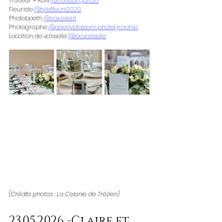
Traiteur + RDN 
@traiteur.garcia
Fleuriste 
@tylisfleurs2020
Photobooth 
@nox.event
Photographe 
@poppyblossom.photographie
Location de vaisselle 
@locvaisselle
(Crédits photos : La Colonie de Trézien)
23.05.2026 -Claire et 