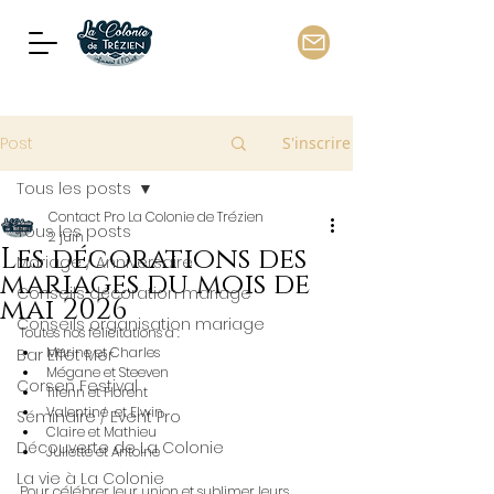
Post
S'inscrire
Tous les posts
Contact Pro La Colonie de Trézien
Tous les posts
2 juin
Les décorations des
Mariage / Anniversaire
mariages du mois de
Conseils décoration mariage
mai 2026
Conseils organisation mariage
Toutes nos félicitations à :
Marine et Charles
Bar Effet Mer
Mégane et Steeven
Corsen Festival
Tifenn et Florent 
Valentine  et Elwin
Séminaire / Event Pro
Claire et Mathieu 
Découverte de La Colonie
Juliette et Antoine
La vie à La Colonie
Pour célébrer leur union et sublimer leurs 