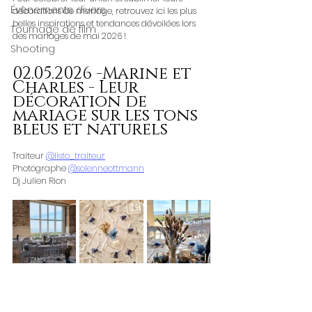
Évènements divers
décorations de mariage, retrouvez ici les plus 
belles inspirations et tendances dévoilées lors 
Tournage de film
des mariages de mai 2026 ! 
Shooting
02.05.2026 -Marine et 
Charles - Leur 
décoration de 
mariage sur les tons 
bleus et naturels
Traiteur 
@listo_traiteur
Photographe 
@solenneottmann
Dj Julien Rion