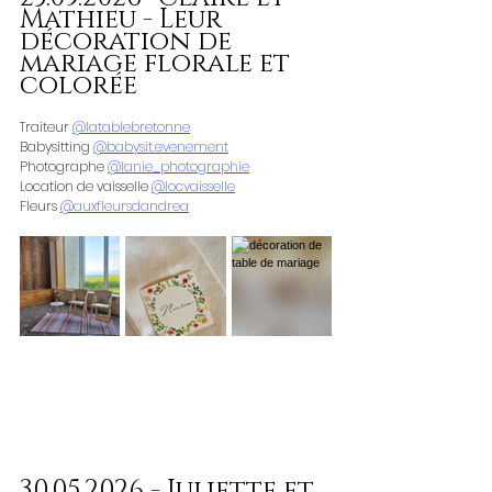
Mathieu - Leur 
décoration de 
mariage florale et 
colorée 
Traiteur 
@latablebretonne
Babysitting 
@babysit.evenement
Photographe 
@lanie_photographie
Location de vaisselle 
@locvaisselle
Fleurs 
@auxfleursdandrea
30.05.2026 - Juliette et 