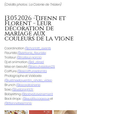
(Crédits photos : La Colonie de Trézien)
13.05.2026 -Tifenn et 
Florent - Leur 
décoration de 
mariage aux 
couleurs de la vigne
Coordination 
@charlott_events
Fleuriste 
@vertanis_fleuriste
Traiteur 
@traiteur.garcia
Dj et animation 
@dj_dired
Mise en beauté 
@beautyssisters29
Coiffure 
@lescoiffuresdanita
Photographe et Vidéaste 
@justineetquentin_photo_video
Brunch 
@lacapitainerie
Saxo 
@
livetonight.fr
Babysitting 
@babysit.evenement
Back drops : 
@les.ptits.copeaux
 et 
@tifennetsesminis