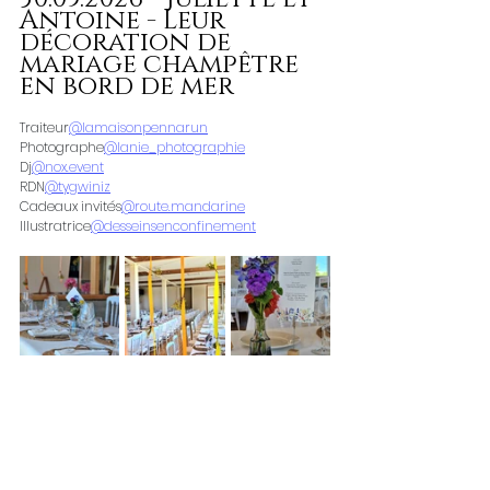
Antoine - Leur 
décoration de 
mariage champêtre 
en bord de mer 
Traiteur
@lamaisonpennarun
Photographe
@lanie_photographie
Dj
@nox.event
RDN
@tygwiniz
Cadeaux invités
@route.mandarine
Illustratrice
@desseinsenconfinement