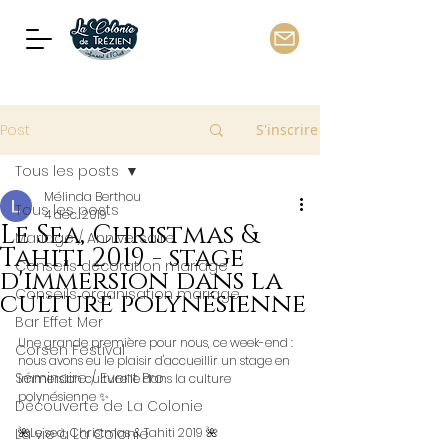
Post
S'inscrire
Tous les posts
Mélinda Berthou
Tous les posts
4 déc. 2019
Le Sea, Christmas &
Mariage / Anniversaire
Tahiti 2019 - stage
Conseils décoration mariage
d'immersion dans la
Conseils organisation mariage
culture polynésienne
Bar Effet Mer
Une grande première pour nous, ce week-end :
Corsen Festival
nous avons eu le plaisir d'accueillir un stage en 
Séminaire / Event Pro
immersion culturelle dans la culture 
polynésienne ✨
Découverte de La Colonie
La vie à La Colonie
🌺Le sea, Christmas & Tahiti 2019 🌺