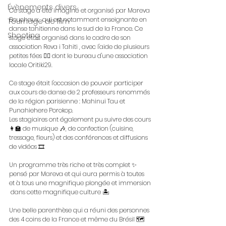
Évènements divers
Ce stage a été imaginé et organisé par Mareva 
Bouchaux , qui est notamment enseignante en 
Tournage de film
danse tahitienne dans le sud de la France. Ce 
Shooting
stage était organisé dans le cadre de son 
association Reva i Tahiti , avec l'aide de plusieurs 
petites fées 🧚‍♂️ dont le bureau d'une association 
locale Oritiki29.
Ce stage était l'occasion de pouvoir participer 
aux cours de danse de 2 professeurs renommés 
de la région parisienne : Mahinui Tau et 
Punahiehere Porokop. 
Les stagiaires ont également pu suivre des cours 
👩‍🏫 de musique 🎶, de confection (cuisine, 
tressage, fleurs) et des conférences et diffusions 
de vidéos 🎞️
Un programme très riche et très complet ✨ 
pensé par Mareva et qui aura permis à toutes 
et à tous une magnifique plongée et immersion 
 dans cette magnifique culture 🏝️
Une belle parenthèse qui a réuni des personnes 
des 4 coins de la France et même du Brésil 🗺️