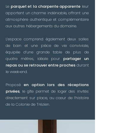
Le
parquet et la charpente apparente
leur
apportent un charme
indéniable
, offrant une
atmosphère authentique et complémentaire
aux autres hébergements du domaine.
L’espace comprend également deux salles
de bain et une pièce de vie conviviale,
équipée d’une grande table de plus de
quatre mètres, idéale pour
partager un
repas ou se retrouver entre proches
durant
le week‑end.
Proposé
en option lors des réceptions
privées
, le gîte permet de loger des invités
directement sur place,
au cœur de l’histoire
de la Colonie de Trézien.