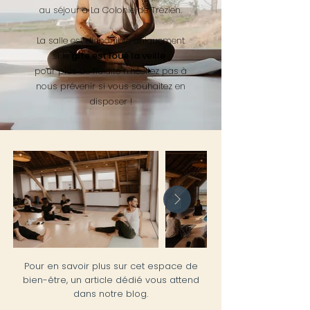
au séjour à La Colonie de Trézien.
.
La salle est disponible uniquement
si le
gîte est loué la veille
;
pour plus de fluidité n’hésitez pas à
nous prévenir si vous souhaitez en
disposer !
Pour en savoir plus sur cet espace de
bien-être, un article dédié vous attend
dans notre blog.