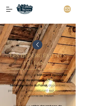
Les hébergements
du Fanal
Ouvert en 2025, ce
bâtiment optionnel
au cœur du domaine
accueille
les
hébergements du Fanal,
disponibles
pour les couples célébrant leur mariage
à la Colonie de Trézien.