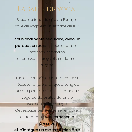
La salle de yoga
Située au fond du gîte du Fanal, la
salle de yoga est un espace de 100
m²
sous charpente séculaire, avec un
parquet en bois
,
un poêle pour les
séances hivernales
et une vue incroyable sur la mer
d’Iroise.
Elle est équipée de tout le matériel
nécessaire (tapis, briques, sangles,
plaids) pour accueillir un cours de
yoga ou de pilates durant le
week‑end du mariage.
Cet espace permet de se retrouver
entre proches, de
relâcher la
pression
et d’intégrer un moment bien‑être