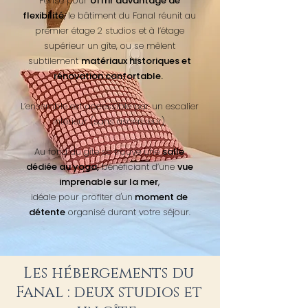
Pensé pour
offrir davantage de
flexibilité
, le bâtiment du Fanal réunit au
premier étage 2 studios et à l’étage
supérieur un gîte, ou se mêlent
subtilement
matériaux historiques et
rénovation confortable.
L’ensemble est accessible par un escalier
intérieur (sans ascenseur).
Au fond du gîte se trouve une
salle
dédiée au yoga,
bénéficiant d’une
vue
imprenable sur la mer
,
idéale pour profiter d'un
moment de
détente
organisé durant votre séjour.
Les hébergements du
Fanal : deux studios et