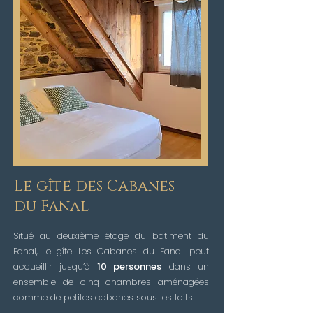
Le gîte des Cabanes
du Fanal
Situé au deuxième étage du bâtiment du
Fanal, le gîte Les Cabanes du Fanal peut
accueillir jusqu’à
10 personnes
dans un
ensemble de cinq chambres aménagées
comme de petites cabanes sous les toits.