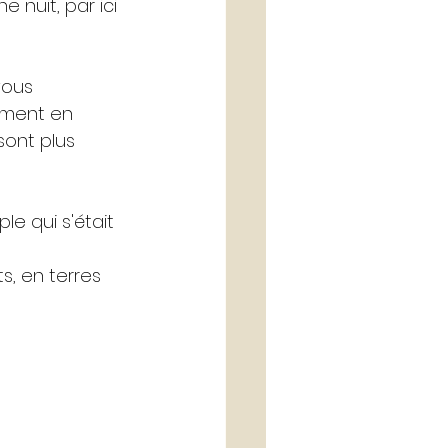
 nuit, par ici 
vous 
mment en 
ont plus 
e qui s'était 
, en terres 