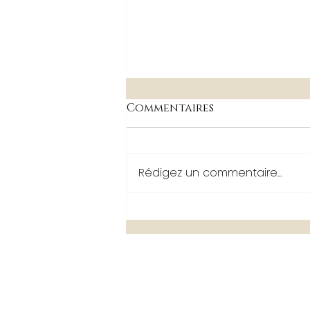
Commentaires
Rédigez un commentaire...
Conseils organisation
de mariage : 3 conseils
boissons pour gérer les
temps d’attente des
invités