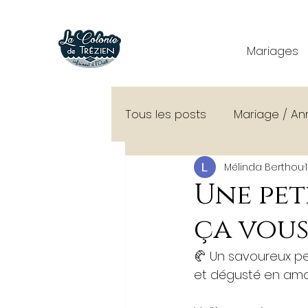
Mariages
Tous les posts
Mariage / An
Mélinda Berthou
Conseils organisation mari
Une pet
ça vous
Découverte de La Colonie
🥐 Un savoureux pet
et dégusté en amou
Shooting