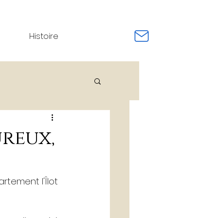
Histoire
e / Event Pro
reux,
rnage de film
rtement l'Îlot 