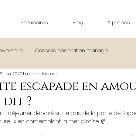
Séminaires
Blog
À propos
niversaire
Conseils décoration mariage
16 juin 2020
1 min de lecture
age
Bar Effet Mer
Corsen Festival
Séminair
ite escapade en amou
 dit ?
La vie à La Colonie
Évènements divers
Tou
it déjeuner déposé sur le pas de la porte de l'appa
reux en contemplant la mer d'Iroise 🥐