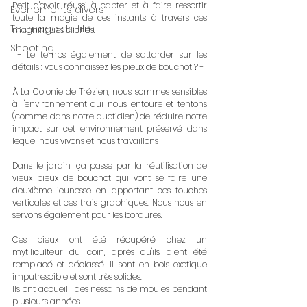
Petit d'avoir réussi à capter et à faire ressortir 
Évènements divers
toute la magie de ces instants à travers ces 
Tournage de film
magnifiques clichés.
Shooting
 - Le temps également de s'attarder sur les 
détails : vous connaissez les pieux de bouchot ? -
À La Colonie de Trézien, nous sommes sensibles 
à l'environnement qui nous entoure et tentons 
(comme dans notre quotidien) de réduire notre 
impact sur cet environnement préservé dans 
lequel nous vivons et nous travaillons 
Dans le jardin, ça passe par la réutilisation de 
vieux pieux de bouchot qui vont se faire une 
deuxième jeunesse en apportant ces touches 
verticales et ces trais graphiques. Nous nous en 
servons également pour les bordures.
Ces pieux ont été récupéré chez un 
mytiliculteur du coin, après qu'ils aient été 
remplacé et déclassé. Il sont en bois exotique 
imputrescible et sont très solides.
Ils ont accueilli des nessains de moules pendant 
plusieurs années.