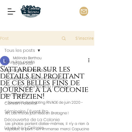
Post
S'inscrire
Tous les posts
Mélinda Berthou
Tous les posts
30 juin 2021
S'attarder sur les
Mariage / Anniversaire
détails en profitant
Conseils décoration mariage
de ces belles fins de
Conseils organisation mariage
journée à La Colonie
de Trézien!
Bar Effet Mer
- Souvenirs du shooting RIVAGE de juin 2020 -
Corsen Festival
Séminaire / Event Pro
Ah, ces fins de journées en Bretagne !
Découverte de La Colonie
Les photos parlent d'elles-mêmes, il n'y a rien à 
La vie à La Colonie
rajouter, à part : un immense merci Capucine 