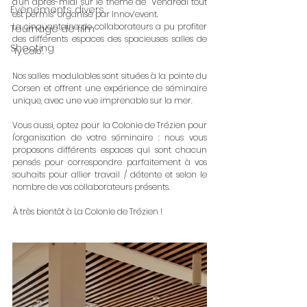
d'un après-midi sur le thème de “Vendredi tout 
Évènements divers
est permis” organisé par Innov’event. 
La cinquantaine de collaborateurs a pu profiter 
Tournage de film
des différents espaces des spacieuses salles de 
Shooting
"Ty Colo".
Nos salles modulables sont situées à la pointe du 
Corsen et offrent une expérience de séminaire 
unique, avec une vue imprenable sur la mer.
Vous aussi, optez pour la Colonie de Trézien pour 
l'organisation de votre séminaire : nous vous 
proposons différents espaces qui sont chacun 
pensés pour correspondre parfaitement à vos 
souhaits pour allier travail / détente et selon le 
nombre de vos collaborateurs présents.
À très bientôt à La Colonie de Trézien !