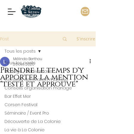
Post
S'inscrire
Tous les posts
Mélinda Berthou
Tous les posts
26 avr. 2020
Prendre le temps d'y
Mariage / Anniversaire
apporter la mention
Conseils décoration mariage
"testé et approuvé"
Conseils organisation mariage
Bar Effet Mer
Corsen Festival
Séminaire / Event Pro
Découverte de La Colonie
La vie à La Colonie