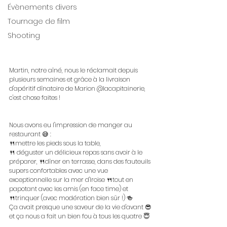
Évènements divers
Tournage de film
Shooting
Martin, notre aîné, nous le réclamait depuis 
plusieurs semaines et grâce à la livraison 
d'apéritif dînatoire de Marion @lacapitainerie, 
c'est chose faites !
Nous avons eu l'impression de manger au 
restaurant 😅 :
🍴mettre les pieds sous la table,
🍴 déguster un délicieux repas sans avoir à le 
préparer, 🍴dîner en terrasse, dans des fauteuils 
supers confortables avec une vue 
exceptionnelle sur la mer d'Iroise 🍴tout en 
papotant avec les amis (en face time) et
🍴trinquer (avec modération bien sûr !) 🍻
Ça avait presque une saveur de la vie d'avant 😎 
et ça nous a fait un bien fou à tous les quatre 😇