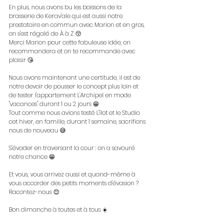
En plus, nous avons bu les boissons de la 
brasserie de Kerav'ale qui est aussi notre 
prestataire en commun avec Marion et en gros, 
on s'est régalé de À à Z 😚
Merci Marion pour cette fabuleuse idée, on 
recommandera et on te recommande avec 
plaisir 😘
Nous avons maintenant une certitude, il est de 
notre devoir de pousser le concept plus loin et 
de tester l'appartement L'Archipel en mode 
"vacances" durant 1 ou 2 jours 😁
Tout comme nous avions testé L'îlot et le Studio 
cet hiver, en famille, durant 1 semaine, sacrifions 
nous de nouveau 😅
S'évader en traversant la cour : on a savouré 
notre chance 😁
Et vous, vous arrivez aussi et quand-même à 
vous accorder des petits moments d'évasion ? 
Racontez-nous 😊
Bon dimanche à toutes et à tous ☀️