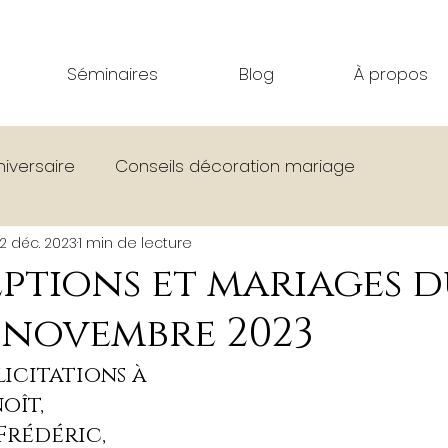
Séminaires
Blog
À propos
niversaire
Conseils décoration mariage
12 déc. 2023
1 min de lecture
age
Bar Effet Mer
Corsen Festival
Séminair
eptions et mariages 
 novembre 2023
La vie à La Colonie
Évènements divers
Tou
licitations à
oît,
Frédéric,