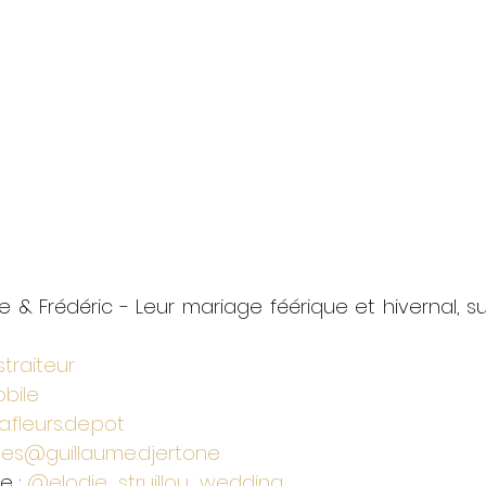
ée & Frédéric - Leur mariage féérique et hivernal, s
traiteur
bile
.a.fleurs.de.pot
ges
@guillaume.djertone
e : 
@elodie_struillou_wedding