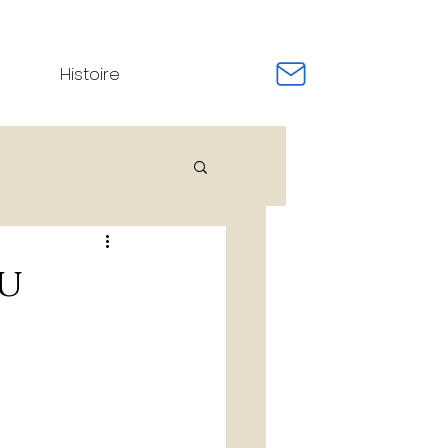
Histoire
e / Event Pro
du
rnage de film