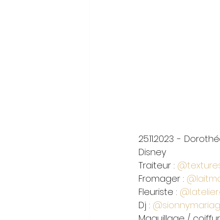
25.11.2023 - Doroth
Disney
Traiteur : 
@textures
Fromager : 
@laitmo
Fleuriste : 
@l.atelier
Dj : 
@sionny.maria
Maquillage / coiffur