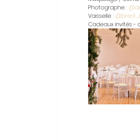
Photographe : 
@de
Vaisselle : 
@brest_l
Cadeaux invités - c