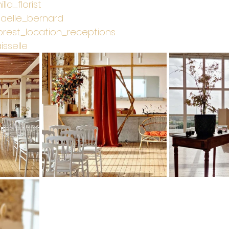
la_florist
elle_bernard
rest_location_receptions
sselle