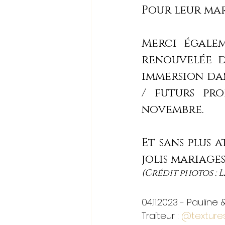
Pour leur mar
Merci égale
renouvelée d
immersion dan
/ futurs pro
novembre.
Et sans plus 
jolis mariages
(Crédit photos : 
04.11.2023 - Paulin
Traiteur : 
@textures