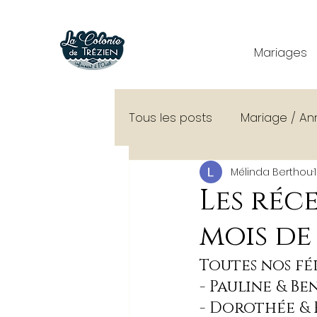
Mariages
Tous les posts
Mariage / An
Mélinda Berthou
Conseils organisation mari
Les réc
mois de
Découverte de La Colonie
Toutes nos fé
- Pauline & Ben
Shooting
- Dorothée & 