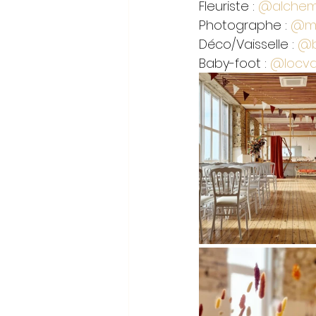
Fleuriste : 
@alchemil
Photographe : 
@ma
Déco/Vaisselle : 
@b
Baby-foot : 
@locvai