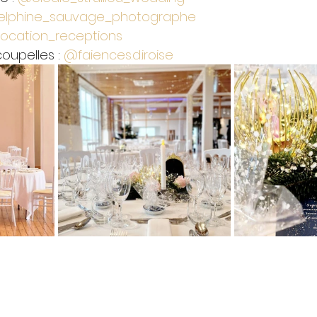
lphine_sauvage_photographe
ocation_receptions
oupelles : 
@faiences.d.iroise