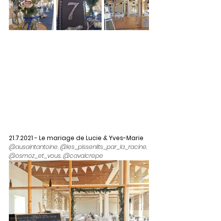
21.7.2021 - Le mariage de Lucie & Yves-Marie
@ausaintantoine, @les_pissenlits_par_la_racine, 
@osmoz_et_vous, @cavalcrepe