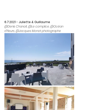
6.7.2021 - Juliette & Guillaume
@Denis Chanoit, @Le complice, @Océan 
d'fleurs, @Jacques Monot photographe