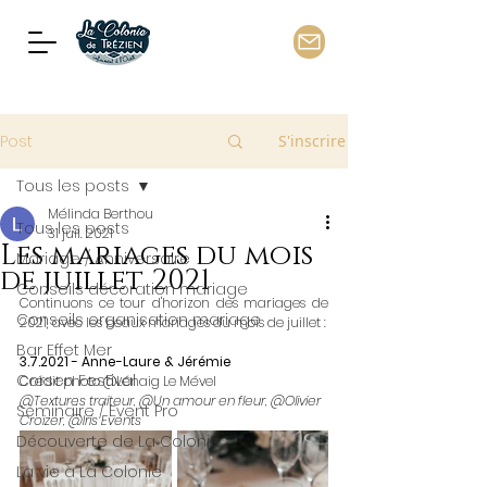
Post
S'inscrire
Tous les posts
Mélinda Berthou
Tous les posts
31 juil. 2021
Les mariages du mois
Mariage / Anniversaire
de juillet 2021
Conseils décoration mariage
Continuons ce tour d'horizon des mariages de 
Conseils organisation mariage
2021, avec les beaux mariages du mois de juillet :
Bar Effet Mer
3.7.2021 - Anne-Laure & Jérémie 
Corsen Festival
Crédit photo @Lénaig Le Mével
@Textures traiteur, @Un amour en fleur, @Olivier 
Séminaire / Event Pro
Croizer, @Iris Events
Découverte de La Colonie
La vie à La Colonie