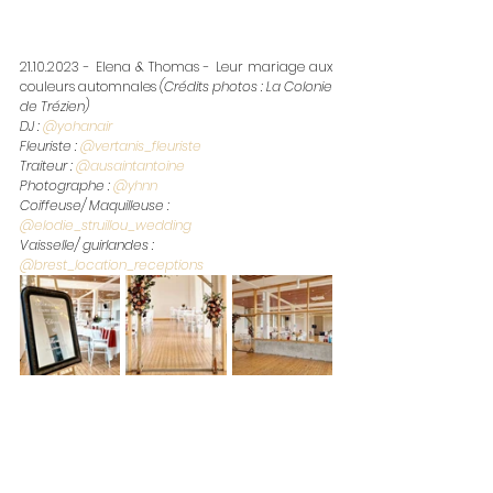
21.10.2023 - Elena & Thomas - Leur mariage aux 
couleurs automnales 
(Crédits photos : La Colonie 
de Trézien)
DJ : 
@yohanair
Fleuriste : 
@vertanis_fleuriste
Traiteur : 
@ausaintantoine
Photographe : 
@yhnn
Coiffeuse/ Maquilleuse : 
@elodie_struillou_wedding
Vaisselle/ guirlandes : 
@brest_location_receptions