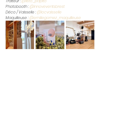
Traiteur : 
@listo_papito
Photobooth : 
@innoveventsbrest
Déco / Vaisselle : 
@locvaisselle
Maquilleuse : 
@emiliegomez_maquilleuse
Mariage / Anniversaire