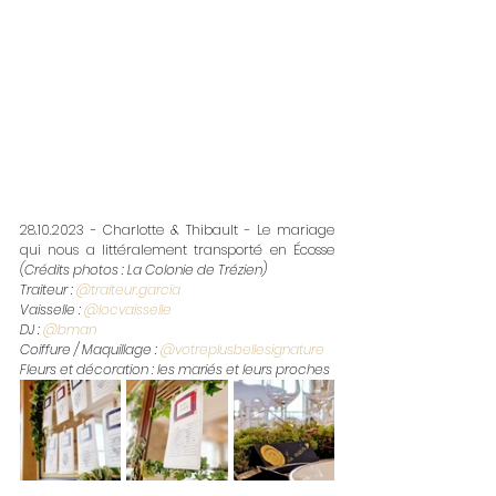
28.10.2023 - Charlotte & Thibault - Le mariage 
qui nous a littéralement transporté en Écosse 
(Crédits photos : La Colonie de Trézien)
Traiteur : 
@traiteur.garcia
Vaisselle : 
@locvaisselle
DJ : 
@bman
Coiffure / Maquillage : 
@votreplusbellesignature
Fleurs et décoration : les mariés et leurs proches