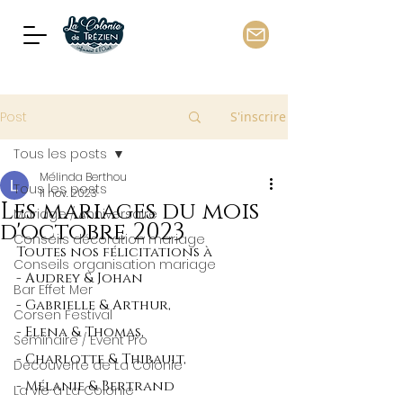
Post
S'inscrire
Tous les posts
Mélinda Berthou
Tous les posts
11 nov. 2023
Les mariages du mois
Mariage / Anniversaire
d'octobre 2023
Conseils décoration mariage
Toutes nos félicitations à 
Conseils organisation mariage
- Audrey & Johan
Bar Effet Mer
- Gabrielle & Arthur,
Corsen Festival
- Elena & Thomas,
Séminaire / Event Pro
- Charlotte & Thibault,
Découverte de La Colonie
- Mélanie & Bertrand 
La vie à La Colonie