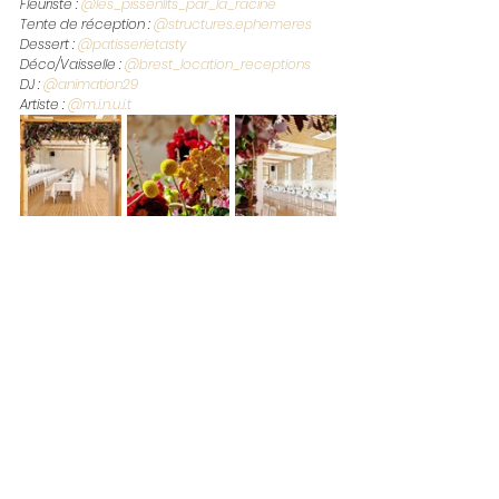
Fleuriste : 
@les_pissenlits_par_la_racine
Tente de réception : 
@structures.ephemeres
Dessert : 
@patisserietasty
Déco/Vaisselle : 
@brest_location_receptions
DJ : 
@animation29
Artiste : 
@m.i.n.u.i.t