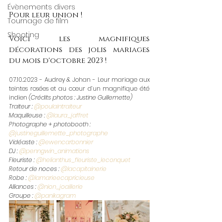
Évènements divers
Pour leur union !
Tournage de film
Shooting
Voici les magnifiques 
décorations des jolis mariages 
du mois d'octobre 2023 ! 
07.10.2023 - Audrey & Johan - Leur mariage aux 
teintes rosées et au cœur d’un magnifique été 
indien 
(Crédits photos : Justine Guillemette)
Traiteur : 
@poulaintraiteur
Maquilleuse : 
@laura_jaffret
Photographe + photobooth : 
@justineguillemette_photographe
Vidéaste : 
@ewencarbonnier
DJ : 
@penngwin_animations
Fleuriste : 
@helianthus_fleuriste_leconquet
Retour de noces : 
@lacapitainerie
Robe : 
@lamarieecapricieuse
Alliances : 
@nion_joaillerie
Groupe : 
@panikagram