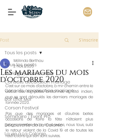
Post
S'inscrire
Tous les posts
Mélinda Berthou
Tous les posts
2 nov. 2020
Les mariages du mois
Mariage / Anniversaire
d'octobre 2020
Conseils décoration mariage
C'est sur ce mois d'octobre, à mi-chemin entre le 
Conseils organisation mariage
début des tempêtes bretonnes et l'été indien, 
que se sont déroulés les derniers mariages de 
Bar Effet Mer
l'année 2020.
Corsen Festival
Pas que des mariages et d'autres belles 
Séminaire / Event Pro
occasions de faire la fête n'étaient plus 
Découverte de La Colonie
programmées mais nous avons, nous tous, subi 
le retour violent de la Covid 19 et de toutes les 
La vie à La Colonie
restrictions qui s'en sont suivies.