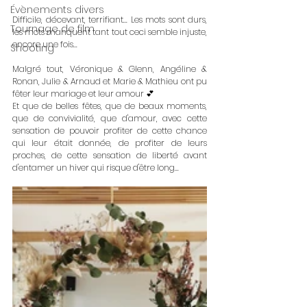
Évènements divers
Difficile, décevant, terrifiant... Les mots sont durs, 
Tournage de film
les mots manquent tant tout ceci semble injuste, 
encore une fois...
Shooting
Malgré tout, Véronique & Glenn, Angéline & 
Ronan, Julie & Arnaud et Marie & Mathieu ont pu 
fêter leur mariage et leur amour 💕
Et que de belles fêtes, que de beaux moments, 
que de convivialité, que d'amour, avec cette 
sensation de pouvoir profiter de cette chance 
qui leur était donnée, de profiter de leurs 
proches, de cette sensation de liberté avant 
d'entamer un hiver qui risque d'être long...