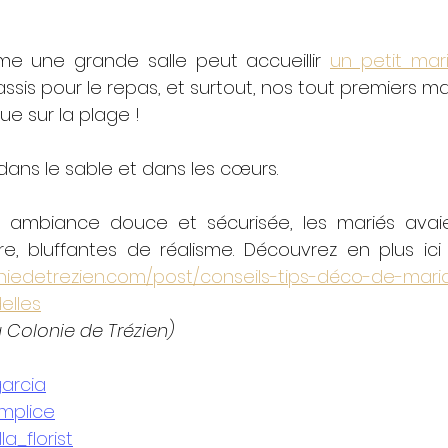
 une grande salle peut accueillir 
un petit mar
s assis pour le repas, et surtout, nos tout premiers ma
ue sur la plage ! 
dans le sable et dans les cœurs. 
 ambiance douce et sécurisée, les mariés avaie
oniedetrezien.com/post/conseils-tips-déco-de-mari
elles
a Colonie de Trézien)
garcia
mplice
a_florist