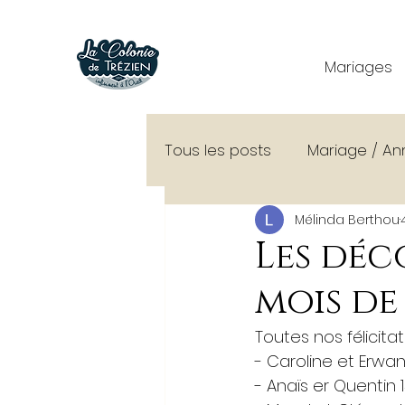
Mariages
Tous les posts
Mariage / An
Mélinda Berthou
Conseils organisation mari
Les déc
mois de
Découverte de La Colonie
Toutes nos félicitat
- Caroline et Erwan
Shooting
- Anaïs er Quentin 1