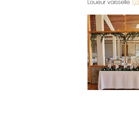
Loueur vaisselle 
@b