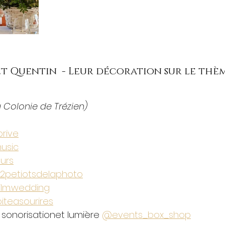
is et Quentin  - Leur décoration sur le thè
a Colonie de Trézien)
prive
usic
eurs
2petiotsdelaphoto
ilm.wedding
iteasourires
 sonorisationet lumière 
@events_box_shop