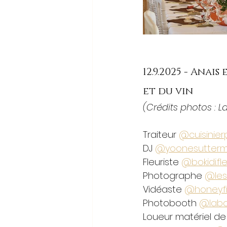
12.9.2025 - Ana
et du vin  
(Crédits photos : L
Traiteur 
@cuisinier
DJ 
@yoonesutterm
Fleuriste 
@bokidi.fl
Photographe 
@les
Vidéaste 
@
honey.f
Photobooth 
@labo
Loueur matériel de