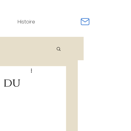
Histoire
e / Event Pro
s du
rnage de film