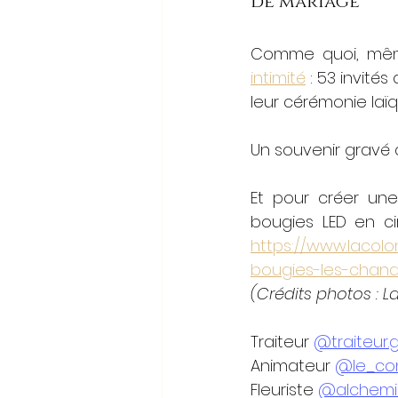
de mariage
Comme quoi, même
intimité
 : 53 invité
leur cérémonie laïq
Un souvenir gravé 
Et pour créer une
https://www.lacol
bougies-les-chand
(Crédits photos : L
Traiteur 
@traiteur.
Animateur 
@le_co
Fleuriste 
@alchemill