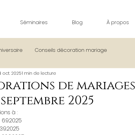
Séminaires
Blog
À propos
niversaire
Conseils décoration mariage
4 oct. 2025
1 min de lecture
age
Bar Effet Mer
Corsen Festival
Séminair
orations de mariage
 septembre 2025
La vie à La Colonie
Évènements divers
Tou
ions à :
 6.9.2025
3.9.2025