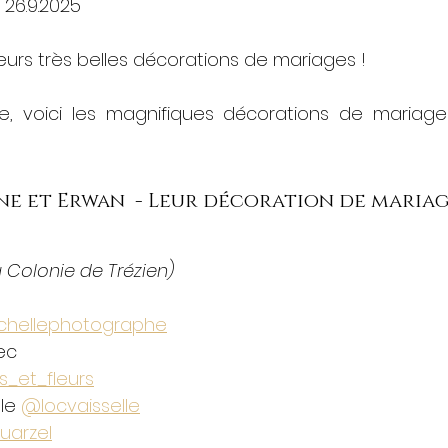
26.9.2025
leurs très belles décorations de mariages ! 
e, voici les magnifiques décorations de mariag
line et Erwan  - Leur décoration de mariag
a Colonie de Trézien)
hellephotographe
ec
s_et_fleurs
le 
@locvaisselle
uarzel