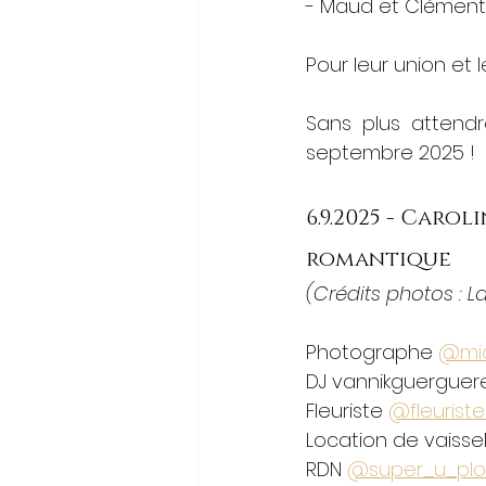
- Maud et Clément 
Pour leur union et 
Sans plus attendr
septembre 2025 !
6.9.2025 - Caro
romantique
(Crédits photos : L
Photographe 
@mic
DJ vannikguerguer
Fleuriste 
@fleuriste
Location de vaissel
RDN 
@super_u_plo