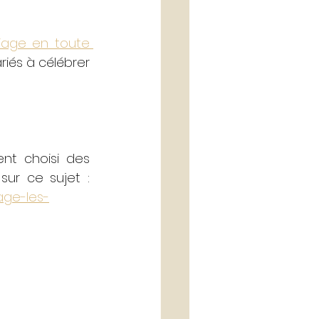
iage en toute 
riés à célébrer 
nt choisi des 
bougies LED en cire, bluffantes de réalisme. Découvrez en plus ici sur ce sujet : 
age-les-