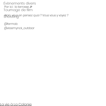
Évènements divers
Par ici : la terrasse 🎉
Tournage de film
Alors, vous en pensez quoi ? Vous vous y voyez ?
Shooting
@fermob
@vlaemynck_outdoor
La vie à La Colonie