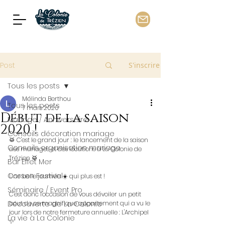
Post
S'inscrire
Tous les posts
Mélinda Berthou
Tous les posts
7 mars 2020
Début de la saison
Mariage / Anniversaire
2020 !
Conseils décoration mariage
🥁 C'est le grand jour : le lancement de la saison 
Conseils organisation mariage
des mariages et des locations à La Colonie de 
Trézien 🥁
Bar Effet Mer
Corsen Festival
Une belle journée ☀️ qui plus est !
Séminaire / Event Pro
C'est donc l'occasion de vous dévoiler un petit 
Découverte de La Colonie
bout de ce magnifique appartement qui a vu le 
jour lors de notre fermeture annuelle : L'Archipel 
La vie à La Colonie
✨