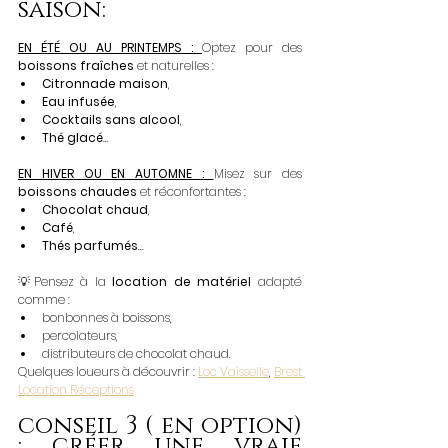
saison: 
EN ÉTÉ OU AU PRINTEMPS : 
Optez pour des 
boissons fraîches
 et naturelles :
Citronnade maison
,
Eau infusée
,
Cocktails sans alcool
,
Thé glacé
...
EN HIVER OU EN AUTOMNE : 
Misez sur des 
boissons chaudes 
et réconfortantes :
Chocolat chaud
,
Café
,
Thés parfumés
...
💡Pensez à la 
location de matériel
 adapté 
comme :
bonbonnes à boissons,
percolateurs,
distributeurs de chocolat chaud.
Quelques loueurs à découvrir : 
Loc Vaisselle
,
Brest 
Location Réceptions
conseil 3 ( en option) 
: créer une vraie 