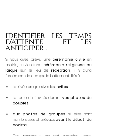
identifier les temps 
d'attente  et les 
anticiper :  
Si vous avez prévu une 
cérémonie civile
 en 
mairie, suivie d’une 
cérémonie religieuse ou 
laïque
 sur le lieu de 
réception, 
il y aura 
forcément des temps de battement  liés à :
l'arrivée progressive des 
invités
,
l'attente des invités durant 
vos photos de 
couples,
aux photos de groupes 
si elles sont 
nombreuses et prévues 
avant le début  du 
cocktail
...
Ces moments peuvent sembler longs, 