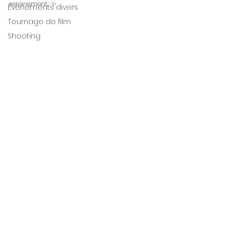
sereinement : ✨️
Évènements divers
Tournage de film
Shooting