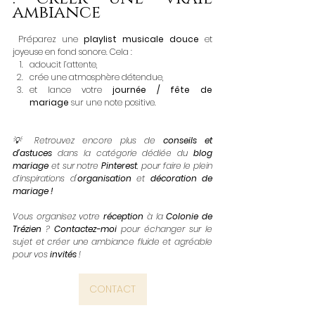
ambiance
 Préparez une 
playlist musicale douce
 et 
joyeuse en fond sonore. Cela :
adoucit l’attente,
crée une atmosphère détendue,
et lance votre 
journée / fête de 
mariage
 sur une note positive.
💡 Retrouvez encore plus de
 conseils et 
d’astuces
 dans la catégorie dédiée du 
blog 
mariage
 et sur notre 
Pinterest
, pour faire le plein 
d’inspirations d'
organisation
 et 
décoration de 
mariage !  
Vous organisez votre 
réception
 à la 
Colonie de 
Trézien
 ?
 Contactez-moi
 pour échanger sur le 
sujet et créer une ambiance fluide et agréable 
pour vos 
invités
 !
CONTACT