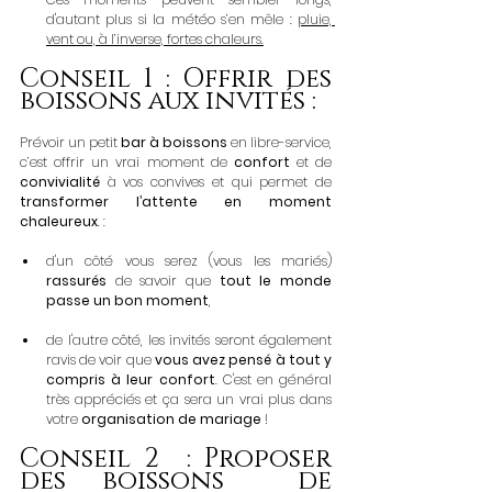
d'autant plus si la météo s’en mêle : 
pluie, 
vent ou, à l’inverse, fortes chaleurs.
Conseil 1 : Offrir des 
boissons aux invités :
Prévoir un petit 
bar à boissons
 en libre-service, 
c’est offrir un vrai moment de 
confort
 et de 
convivialité
 à vos convives et qui permet de 
transformer l’attente en moment 
chaleureux
. :
d'un côté vous serez (vous les mariés) 
rassurés
 de savoir que
 tout le monde 
passe un bon moment
,
de l'autre côté, les invités seront également 
ravis de voir que 
vous avez pensé à tout y 
compris à leur confort
. C'est en général 
très appréciés et ça sera un vrai plus dans 
votre 
organisation de mariage
 !
Conseil 2  : Proposer 
des boissons  de 