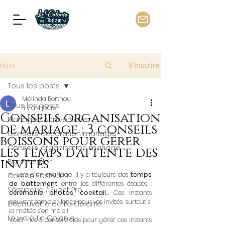
Post
S'inscrire
Tous les posts
Mélinda Berthou
Tous les posts
il y a 4 jours
Conseils organisation
Mariage / Anniversaire
de mariage : 3 conseils
Conseils décoration mariage
boissons pour gérer
Conseils organisation mariage
les temps d’attente des
invités
Bar Effet Mer
✨ Lors d’un mariage, il y a toujours des 
temps 
Corsen Festival
de battement
 entre les différentes étapes : 
Séminaire / Event Pro
cérémonie, photos, cocktail
… Ces instants 
peuvent sembler longs pour vos invités, surtout si 
Découverte de La Colonie
la météo s’en mêle ! 
La vie à La Colonie
Voici  nos 3 conseils clés pour gérer ces instants 