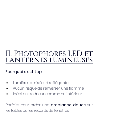
II. Photophores LED et 
lanternes lumineuses
Pourquoi c’est top :
Lumière tamisée très élégante
Aucun risque de renverser une flamme
Idéal en extérieur comme en intérieur
Parfaits pour créer une 
ambiance douce
 sur 
les tables ou les rebords de fenêtres !