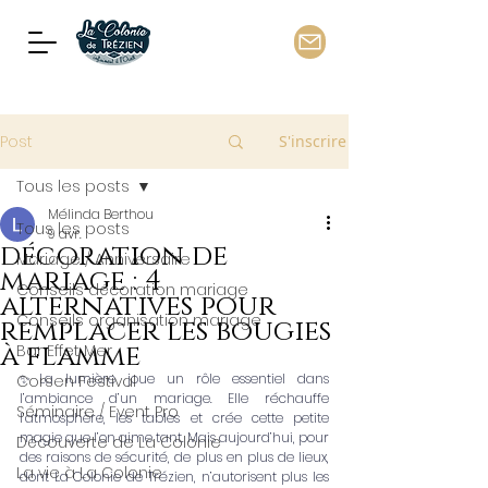
Post
S'inscrire
Tous les posts
Mélinda Berthou
Tous les posts
9 avr.
décoration de
Mariage / Anniversaire
mariage : 4
Conseils décoration mariage
alternatives pour
Conseils organisation mariage
remplacer les bougies
à flamme
Bar Effet Mer
✨La lumière joue un rôle essentiel dans 
Corsen Festival
l’ambiance d’un mariage. Elle réchauffe 
Séminaire / Event Pro
l’atmosphère, les tables et crée cette petite 
magie que l’on aime tant. Mais aujourd’hui, pour 
Découverte de La Colonie
des raisons de sécurité, de plus en plus de lieux, 
La vie à La Colonie
dont La Colonie de Trézien, n’autorisent plus les 