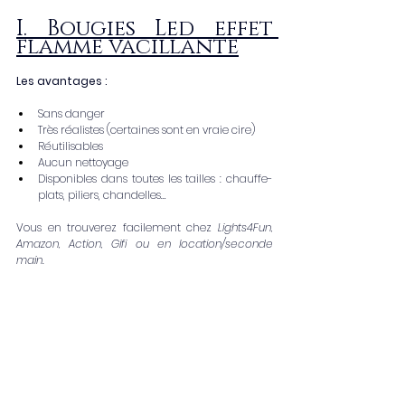
I. Bougies Led effet 
flamme vacillante
Les avantages : 
Sans danger
Très réalistes (certaines sont en vraie cire)
Réutilisables
Aucun nettoyage
Disponibles dans toutes les tailles : chauffe-
plats, piliers, chandelles…
Vous en trouverez facilement chez
 Lights4Fun, 
Amazon, Action, Gifi ou en location/seconde 
main.