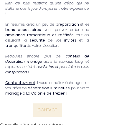
Rien de plus frustrant qu’une déco qui ne 
s’allume pas le jour J croyez en notre expérience 
!
En résumé, avec un peu de 
préparation
 et les 
bons accessoires
, vous pouvez créer une 
ambiance romantique et raffinée
 tout en 
assurant la 
sécurité
 de vos 
invités
 et la 
tranquillité
 de votre réception.
Retrouvez encore plus de
conseils de 
décoration mariage
 dans la rubrique blog, et 
explorez nos tableaux 
Pinterest
 pour faire le plein 
d
’inspiration
 !
Contactez-moi
 si vous souhaitez échanger sur 
vos idées de 
décoration lumineuse
 pour votre 
mariage à La Colonie de Trézien
 !
CONTACT
Conseils décoration mariage
Mariage / Anniversaire