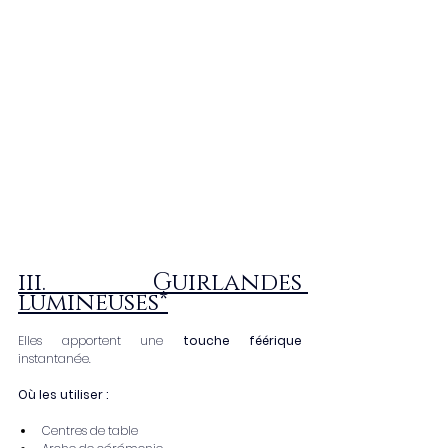
iii. Guirlandes 
lumineuses*
Elles apportent une 
touche féérique 
instantanée.
Où les utiliser :
Centres de table