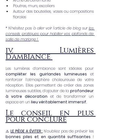
Arche de cérémonie
Poutres, murs, escaliers
Autour des bouteilles, vases ou compositions 
florales
* N’hésitez pas à aller voir l’article de blog sur 
les 
conseils pratiques pour habiller vos plafonds de 
salle de mariage ! 
iv. Lumières 
d’ambiance 
Les lumières d’ambiance sont idéales pour 
compléter les guirlandes lumineuses
 et 
renforcer l’atmosphère chaleureuse de votre 
réception. Elles permettent de créer des zones 
lumineuses subtiles, d’ajouter de la
 profondeur 
à votre décoration
 et de transformer un 
espace en un 
lieu véritablement immersif.
Le conseil en plus 
pour conclure
⚠️ 
LE PIÈGE A ÉVITER :
N’oubliez pas de prévoir les 
bonnes piles
et en quantité suffisantes
 ! 