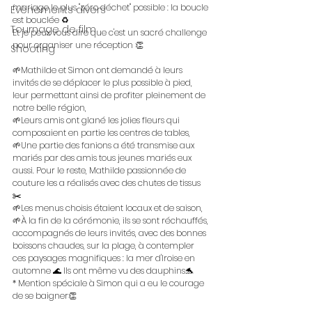
mariage le plus "zéro déchet" possible : la boucle 
Évènements divers
est bouclée ♻️
Tournage de film
Et je peux vous dire que c'est un sacré challenge 
pour organiser une réception 👏
Shooting
🌱Mathilde et Simon ont demandé à leurs 
invités de se déplacer le plus possible à pied, 
leur permettant ainsi de profiter pleinement de 
notre belle région,
🌱Leurs amis ont glané les jolies fleurs qui 
composaient en partie les centres de tables,
🌱Une partie des fanions a été transmise aux 
mariés par des amis tous jeunes mariés eux 
aussi. Pour le reste, Mathilde passionnée de 
couture les a réalisés avec des chutes de tissus 
✂️
🌱Les menus choisis étaient locaux et de saison,
🌱À la fin de la cérémonie, ils se sont réchauffés, 
accompagnés de leurs invités, avec des bonnes 
boissons chaudes, sur la plage, à contempler 
ces paysages magnifiques : la mer d'Iroise en 
automne 🌊 Ils ont même vu des dauphins🐬
* Mention spéciale à Simon qui a eu le courage 
de se baigner👏