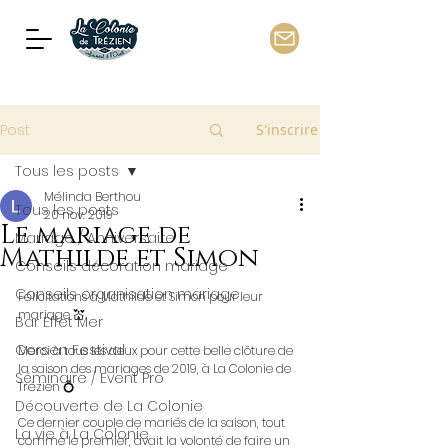
Post
S'inscrire
Tous les posts
Mélinda Berthou
Tous les posts
20 nov. 2019
Le mariage de
Mariage / Anniversaire
Mathilde et Simon
Conseils décoration mariage
Conseils organisation mariage
Félicitations à Mathilde et Simon pour leur 
mariage 💒
Bar Effet Mer
Corsen Festival
Merci à tous les deux pour cette belle clôture de 
la saison des mariages de 2019, à La Colonie de 
Séminaire / Event Pro
Trézien 💍
Découverte de La Colonie
Ce dernier couple de mariés de la saison, tout 
La vie à La Colonie
comme le premier, avait la volonté de faire un 