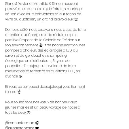
Siane & Xavier et Mathilde & Simon nous ont 
prouvé que c'est possible de faire un mariage 
en lien avec leurs convictions et leur façon de 
vivre au quotidien, un grand bravo à eux 👏
De notre côté, nous essayons, nous aussi, de faire 
attention aux énergies et de réduire le plus 
possible l'impact de La Colonie de Trézien sur 
son environnement 🏖️ : très bonne isolation, des 
pompes à chaleur, des éclairages à LED, du 
savon et du gel douche / shampoing 
écologique en distributeurs, 3 types de 
poubelles... Et toujours une volonté de faire 
mieux et de se remettre en question 🚶‍♀️🙋‍♀️, on 
avance 🤝
Et vous, ce sont aussi des sujets qui vous tiennent 
à cœur☝️
Nous souhaitons nos vœux de bonheur aux 
jeunes mariés et un beau voyage de noces à 
tous les deux 🌎
@ronhackerman 🎧
@ausaintantoine 🍽️ 