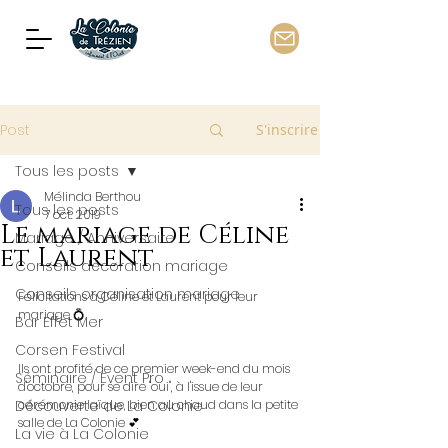
Post
S'inscrire
Tous les posts
Mélinda Berthou
Tous les posts
7 oct. 2019
Le mariage de Céline
Mariage / Anniversaire
et Laurent
Conseils décoration mariage
Conseils organisation mariage
Félicitations à Céline et Laurent pour leur 
mariage 💍
Bar Effet Mer
Corsen Festival
Ils ont profité de ce premier week-end du mois 
Séminaire / Event Pro
d'octobre, pour se dire "oui", à l'issue de leur 
Découverte de La Colonie
cérémonie laïque, bien au chaud dans la petite 
salle de La Colonie 💕
La vie à La Colonie