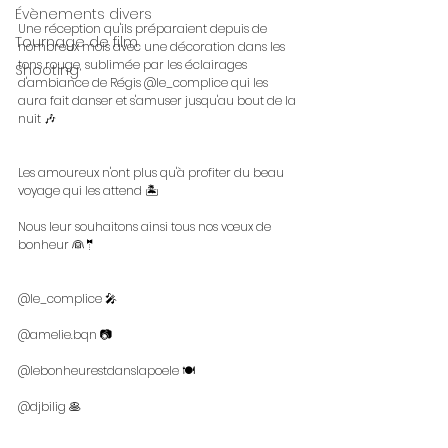
Évènements divers
Une réception qu'ils préparaient depuis de 
Tournage de film
nombreux mois avec une décoration dans les 
tons rouge, sublimée par les éclairages 
Shooting
d'ambiance de Régis @le_complice qui les 
aura fait danser et s'amuser jusqu'au bout de la 
nuit 🎶
Les amoureux n'ont plus qu'à profiter du beau 
voyage qui les attend 🏝️
Nous leur souhaitons ainsi tous nos vœux de 
bonheur 👰🤵
@le_complice 🎤
@amelie.bqn 📷
@lebonheurestdanslapoele 🍽️
@djbilig 🥞 