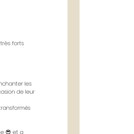
très forts 
enchanter les 
casion de leur 
transformés 
e 😎 et a 