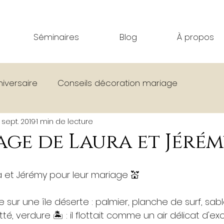
Séminaires
Blog
À propos
niversaire
Conseils décoration mariage
1 sept. 2019
1 min de lecture
age
Bar Effet Mer
Corsen Festival
Séminair
age de Laura et Jéré
La vie à La Colonie
Évènements divers
Tou
ra et Jérémy pour leur mariage 💒
r une île déserte : palmier, planche de surf, sable 
té, verdure 🏝️ : il flottait comme un air délicat d'ex