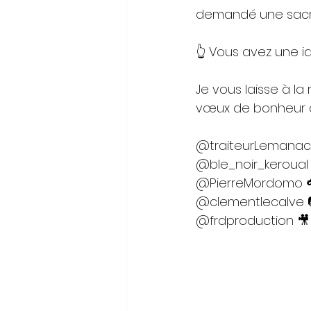
demandé une sacrée 
👆 Vous avez une i
Je vous laisse à la
vœux de bonheur a
@traiteurLemanach
@ble_noir_keroual 
@PierreMordomo 
@clementlecalve 
@frdproduction 🎥