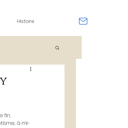
Histoire
e / Event Pro
my
rnage de film
fin, 
otisme, à mi-