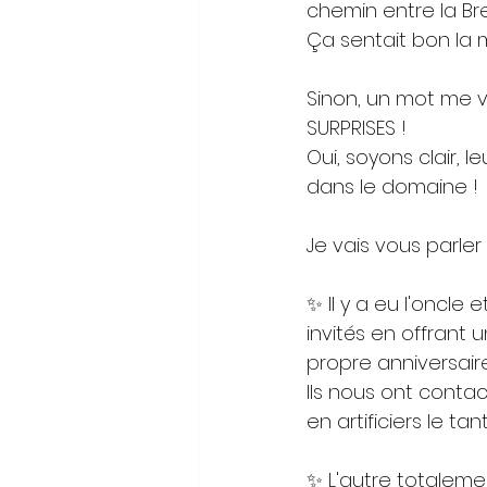
chemin entre la Br
Ça sentait bon la m
Sinon, un mot me vi
SURPRISES ! 
Oui, soyons clair, l
dans le domaine !
Je vais vous parler 
✨ Il y a eu l'oncle
invités en offrant 
propre anniversair
Ils nous ont conta
en artificiers le t
✨ L'autre totalemen