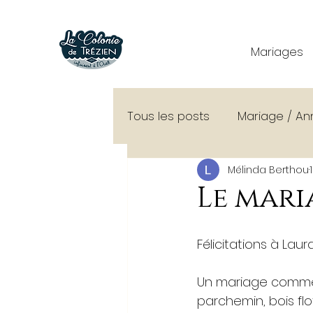
Mariages
Tous les posts
Mariage / An
Mélinda Berthou
Conseils organisation mari
Le mari
Découverte de La Colonie
Félicitations à Lau
Un mariage comme su
Shooting
parchemin, bois flot