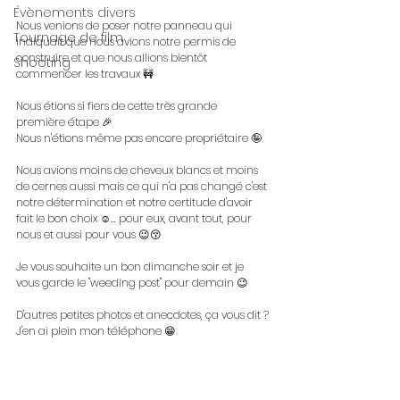
Évènements divers
Nous venions de poser notre panneau qui 
Tournage de film
indiquait que nous avions notre permis de 
construire et que nous allions bientôt 
Shooting
commencer les travaux 🚧
Nous étions si fiers de cette très grande 
première étape 🎉
Nous n'étions même pas encore propriétaire 🤪
Nous avions moins de cheveux blancs et moins 
de cernes aussi mais ce qui n'a pas changé c'est 
notre détermination et notre certitude d'avoir 
fait le bon choix ☺️... pour eux, avant tout, pour 
nous et aussi pour vous 😉😚
Je vous souhaite un bon dimanche soir et je 
vous garde le "weeding post" pour demain 😉
D'autres petites photos et anecdotes, ça vous dit ?
J'en ai plein mon téléphone 😁