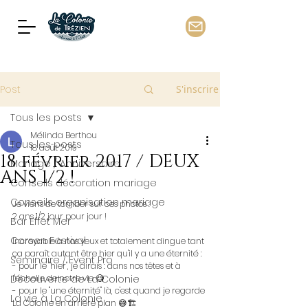
Post
S'inscrire
Tous les posts
Mélinda Berthou
Tous les posts
18 août 2019
18 février 2017 / DEUX
Mariage / Anniversaire
ANS 1/2 !
Conseils décoration mariage
Conseils organisation mariage
Je viens de tomber sur ces photos :
2 ans 1/2 jour pour jour !
Bar Effet Mer
Corsen Festival
Incroyable à nos yeux et totalement dingue tant 
ça paraît autant être hier qu'il y a une éternité :
Séminaire / Event Pro
- pour le "hier", je dirais : dans nos têtes et à 
Découverte de La Colonie
l'échelle de notre vie 🧐
- pour le "une éternité" là, c'est quand je regarde 
La vie à La Colonie
La Colonie en arrière plan 😅🏗️