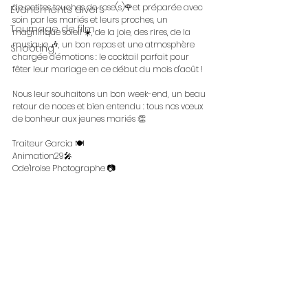
de petites touches de rose(s)🌹et préparée avec 
Évènements divers
soin par les mariés et leurs proches, un 
Tournage de film
magnifique soleil ☀️, de la joie, des rires, de la 
musique 🎶, un bon repas et une atmosphère 
Shooting
chargée d'émotions : le cocktail parfait pour 
fêter leur mariage en ce début du mois d'août !
Nous leur souhaitons un bon week-end, un beau 
retour de noces et bien entendu : tous nos vœux 
de bonheur aux jeunes mariés 👏
Traiteur Garcia 🍽️
Animation29🎤
Ode'Iroise Photographe 📷 