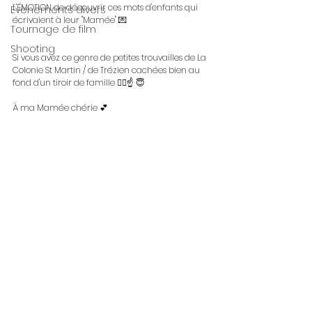
L'ÉMOTION de découvrir ces mots d'enfants qui 
Évènements divers
écrivaient à leur "Mamée" 💌
Tournage de film
Shooting
Si vous avez ce genre de petites trouvailles de La 
Colonie St Martin / de Trézien cachées bien au 
fond d'un tiroir de famille 🙋‍♀️☝️ 😇
À ma Mamée chérie 💕