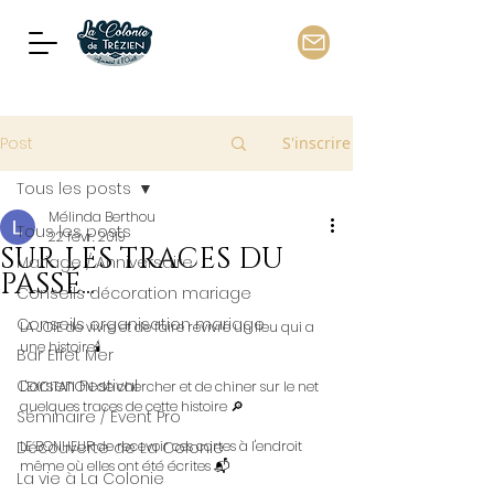
Post
S'inscrire
Tous les posts
Mélinda Berthou
Tous les posts
22 févr. 2019
SUR LES TRACES DU
Mariage / Anniversaire
PASSÉ...
Conseils décoration mariage
Conseils organisation mariage
LA JOIE de vivre et de faire revivre un lieu qui a 
une histoire🕯️
Bar Effet Mer
Corsen Festival
L'EXCITATION de chercher et de chiner sur le net 
quelques traces de cette histoire 🔎
Séminaire / Event Pro
Découverte de La Colonie
LE BONHEUR de recevoir ces cartes à l'endroit 
même où elles ont été écrites 📬
La vie à La Colonie