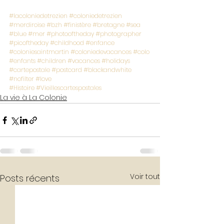
#lacoloniedetrezien
#coloniedetrezien
#merdiroise
#bzh
#finistère
#bretagne
#sea
#blue
#mer
#photooftheday
#photographer
#picoftheday
#childhood
#enfance
#coloniesaintmartin
#coloniedevacances
#colo
#enfants
#children
#vacances
#holidays
#cartepostale
#postcard
#blackandwhite
#nofilter
#love
#Histoire
#Vieillescartespostales
La vie à La Colonie
Voir tout
Posts récents