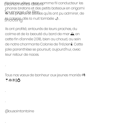
de blanc vêtue, avec comme fil conducteur les 
Évènements divers
phares bretons et des petits bateaux en origami 
Tournage de film
⛵. Les phares et balises qu'ils ont pu admirer, de 
la colonie, dès la nuit tombée 🌙. .
Shooting
Ils ont profité, entourés de leurs proches, du 
calme et de la beauté du bord de mer 🌅, en 
cette fin d'année 2018, bien au chaud, au sein 
de notre charmante Colonie de Trézien🕯️. Cette 
jolie parenthèse se poursuit, aujourd'hui, avec 
leur retour de noces.
.
Tous nos vœux de bonheur aux jeunes mariés 💏
🤵👰🥂🍾💍
.
.
@ausaintantoine
.