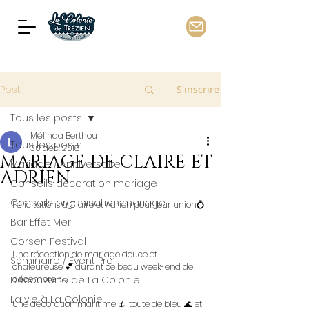
Post
S'inscrire
Tous les posts
Mélinda Berthou
Tous les posts
30 déc. 2018
MARIAGE DE CLAIRE ET
Mariage / Anniversaire
ADRIEN
Conseils décoration mariage
Conseils organisation mariage
Félicitations à Claire et Adrien pour leur union💍!
Bar Effet Mer
.
Corsen Festival
Une réception de mariage douce et 
Séminaire / Event Pro
chaleureuse 💕 durant ce beau week-end de 
Découverte de La Colonie
décembre ✨.
La vie à La Colonie
Une décoration maritime ⚓, toute de bleu 🌊 et 