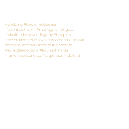
.
.
#wedding
#lacoloniedetrezien
#coloniedetrezien
#mariage
#instagood
#picoftheday
#weddingday
#happiness
#decoration
#blue
#white
#borddemer
#boat
#origami
#bateau
#phare
#lighthouse
#sallesdereceptions
#bouleschinoises
#lanternesjaponaises
#suspension
#plafond