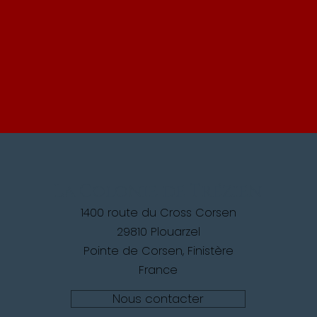
La Colonie de Trézien
1400 route du Cross Corsen
29810 Plouarzel
Pointe de Corsen, Finistère
France
Nous contacter