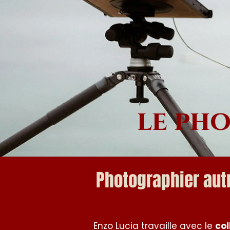
le ph
Photographier autr
Enzo Lucia travaille avec le
col